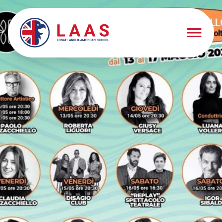
Schooling
Schooling
Springarten
Early Years
Elementary School
Middle School
High School