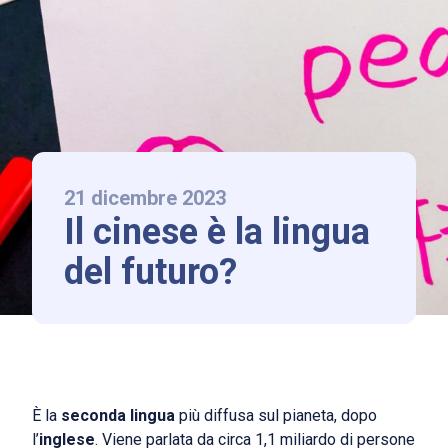
LAAS Lonati
La scuola
Chi siamo
International Baccalaureate
Norme di ammissione e rette
21 dicembre 2023
Il cinese è la lingua
News ed Eventi
del futuro?
Contatti
Follow us
È la
seconda lingua
più diffusa sul pianeta, dopo
IT
|
EN
l’
inglese
. Viene parlata da circa 1,1 miliardo di persone