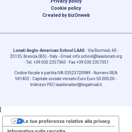
Privacy policy
Cookie policy
Created by bizOnweb
Lonati Anglo-American School LAAS
-
Via Bormioli, 60 -
25135, Brescia (BS) - Italy
- Email:
info.school@laaslonati.org
- Tel.
+39 030 2357360
- Fax
+39 030 2357351
Codice fiscale e partita IVA
03523720989
- Numero REA
541402
- Capitale sociale versato Euro
Euro 50.000,00
-
Indirizzo PEC
laaslonatisrl@legalmail.it
[
Le tue preferenze relative alla privacy
Informativa sulla raccolta