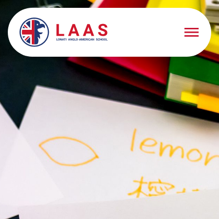
Schooling
Schooling
Springarten
Early Years
Elementary School
Middle School
High School